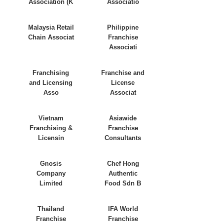
Association (K
Associatio
Malaysia Retail
Philippine
Chain Associat
Franchise
Associati
Franchising
Franchise and
and Licensing
License
Asso
Associat
Vietnam
Asiawide
Franchising &
Franchise
Licensin
Consultants
Gnosis
Chef Hong
Company
Authentic
Limited
Food Sdn B
Thailand
IFA World
Franchise
Franchise