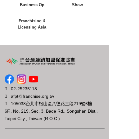
Business Op
Show
Franchising &
Licensing Asia
02-25235118
afpt@franchise.org.tw
105038台北市松山區八德路三段219號6樓
6F., No. 219, Sec. 3, Bade Rd., Songshan Dist.,
Taipei City , Taiwan (R.O.C.)