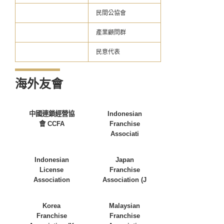
民間公協會
產業顧問群
民意代表
海外友會
中國連鎖經營協
Indonesian
會 CCFA
Franchise
Associati
Indonesian
Japan
License
Franchise
Association
Association (J
Korea
Malaysian
Franchise
Franchise